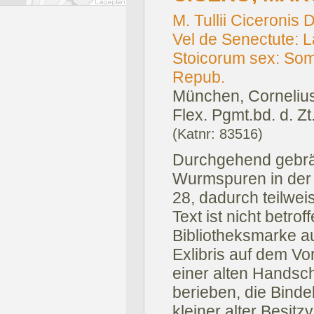
M. Tullii Ciceronis De
Vel de Senectute: L
Stoicorum sex: Somn
Repub.
München, Cornelius
Flex. Pgmt.bd. d. Zt
(Katnr: 83516)
Durchgehend gebräu
Wurmspuren in der 
28, dadurch teilwei
Text ist nicht betrof
Bibliotheksmarke a
Exlibris auf dem Vor
einer alten Handschr
berieben, die Bind
kleiner alter Besit