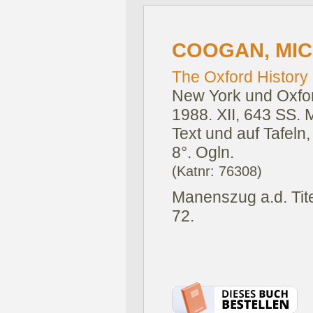
COOGAN, MICH
The Oxford History o
New York und Oxfor
1988.
XII, 643 SS. 
Text und auf Tafeln
8°. Ogln.
(Katnr: 76308)
Manenszug a.d. Tite
72.