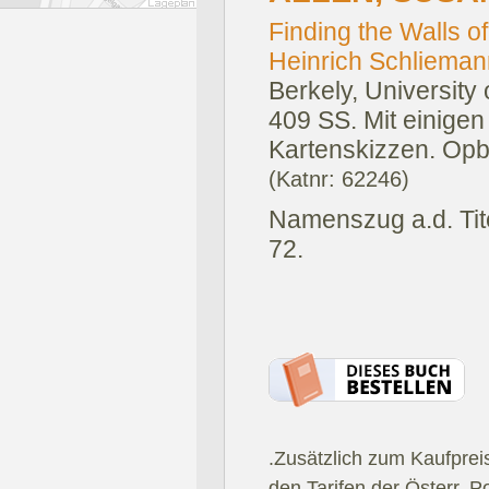
Finding the Walls o
Heinrich Schliemann
Berkely, University 
409 SS. Mit einige
Kartenskizzen. Opb
(Katnr: 62246)
Namenszug a.d. Tit
72.
.Zusätzlich zum Kaufprei
den Tarifen der Österr. P