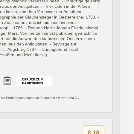
nzeitige gelehrte Verbesserungen. - Unnützige gelehrte
aus den Antiquitäten. - Vier Oden in der Affaire
n kaiser, von dem Verfasser der Antiphone
ographie der Glaubensfeger in Oesterreiche. 1783. -
n Zuschauers, das ist: ein Liedlein eines
kopp,...1786. - Der von Herrn Johann Friedel einmal
iger Merz. Von merzen selbst publiquer gemacht im
rt auf die Antwort des katholischen Oesterreichers.
en. Aus den Antiquitäten. - Beyträge zur
t,...Augsburg 1787. - Durchgehend leicht
stoßen und leicht fleckig.
 die Portospesen nach den Tarifen der Österr. Post AG.
€
18