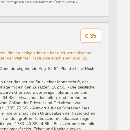
 die Portospesen nach den Tarifen der Österr. Post AG.
€
35
en, die vor einigen Jahren her über verschiedene
uer der Wahrheit im Drucke erschienen sind. 21.
Ohne durchgehende Pag. Kl. 8°. Pbd.d.Zt. mit Rsch.
n über das neunte Stück einer Monatschrift, der
lage mit einigen Zusätzen. 102 SS. - Die geistliche
n wahren Gränzen, wider einige Tolerantisten und
782. 64 SS. - Etwas aus dem alten, und berühmten
vom Cälibat der Priester und Geistlichen zur
. 1785. 72 SS. - Antwort auf das Schreiben ines
 die Toleranz nach den Grundsätzen der katholischen
tlein an den großen Heftmacher der Staatsanzeigen
ingen. 1783. 40 SS., 4 Bll. - Besitzvermerk von alter
hend stockfleckig, Ecken und Kapitale etwas