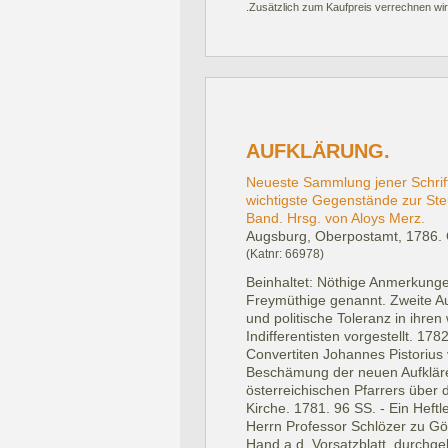
.Zusätzlich zum Kaufpreis verrechnen wir
AUFKLÄRUNG.
Neueste Sammlung jener Schrift
wichtigste Gegenstände zur Ste
Band. Hrsg. von Aloys Merz.
Augsburg, Oberpostamt, 1786.
(Katnr: 66978)
Beinhaltet: Nöthige Anmerkunge
Freymüthige genannt. Zweite Auf
und politische Toleranz in ihre
Indifferentisten vorgestellt. 1
Convertiten Johannes Pistorius 
Beschämung der neuen Aufklärer
österreichischen Pfarrers über
Kirche. 1781. 96 SS. - Ein Hef
Herrn Professor Schlözer zu Gött
Hand a.d. Vorsatzblatt, durchge