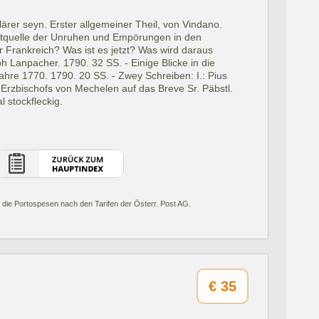
klärer seyn. Erster allgemeiner Theil, von Vindano.
ptquelle der Unruhen und Empörungen in den
 Frankreich? Was ist es jetzt? Was wird daraus
 Lanpacher. 1790. 32 SS. - Einige Blicke in die
hre 1770. 1790. 20 SS. - Zwey Schreiben: I.: Pius
rn Erzbischofs von Mechelen auf das Breve Sr. Päbstl.
l stockfleckig.
 die Portospesen nach den Tarifen der Österr. Post AG.
€
35