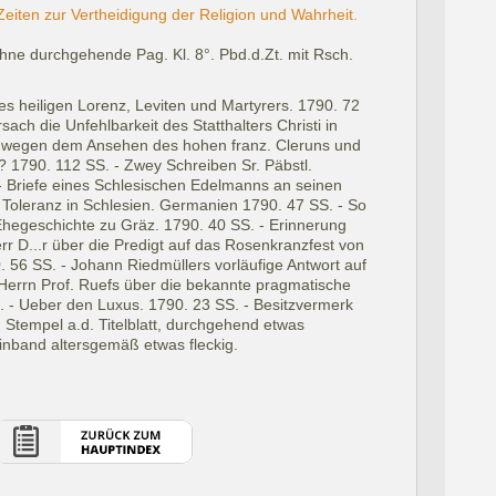
eiten zur Vertheidigung der Religion und Wahrheit.
hne durchgehende Pag. Kl. 8°. Pbd.d.Zt. mit Rsch.
es heiligen Lorenz, Leviten und Martyrers. 1790. 72
ach die Unfehlbarkeit des Statthalters Christi in
 wegen dem Ansehen des hohen franz. Cleruns und
? 1790. 112 SS. - Zwey Schreiben Sr. Päbstl.
. - Briefe eines Schlesischen Edelmanns an seinen
 Toleranz in Schlesien. Germanien 1790. 47 SS. - So
 Ehegeschichte zu Gräz. 1790. 40 SS. - Erinnerung
r D...r über die Predigt auf das Rosenkranzfest von
. 56 SS. - Johann Riedmüllers vorläufige Antwort auf
Herrn Prof. Ruefs über die bekannte pragmatische
. - Ueber den Luxus. 1790. 23 SS. - Besitzvermerk
, Stempel a.d. Titelblatt, durchgehend etwas
inband altersgemäß etwas fleckig.