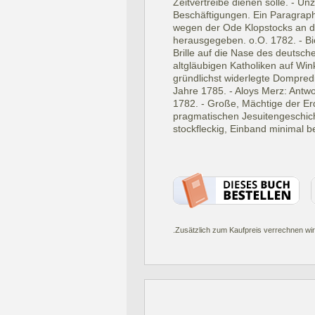
Zeitvertreibe dienen solle. - U
Beschäftigungen. Ein Paragraph 
wegen der Ode Klopstocks an de
herausgegeben. o.O. 1782. - Bi
Brille auf die Nase des deutsche
altgläubigen Katholiken auf Win
gründlichst widerlegte Dompred
Jahre 1785. - Aloys Merz: Antwo
1782. - Große, Mächtige der Erd
pragmatischen Jesuitengeschich
stockfleckig, Einband minimal be
.Zusätzlich zum Kaufpreis verrechnen wir