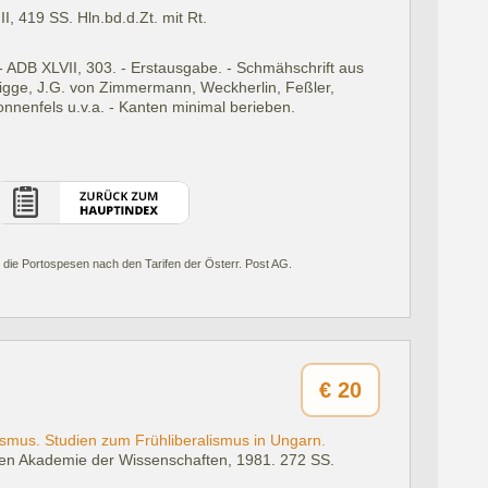
II, 419 SS. Hln.bd.d.Zt. mit Rt.
 - ADB XLVII, 303. - Erstausgabe. - Schmähschrift aus
nigge, J.G. von Zimmermann, Weckherlin, Feßler,
Sonnenfels u.v.a. - Kanten minimal berieben.
 die Portospesen nach den Tarifen der Österr. Post AG.
€
20
ismus. Studien zum Frühliberalismus in Ungarn.
hen Akademie der Wissenschaften, 1981.
272 SS.