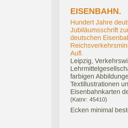
EISENBAHN.
Hundert Jahre deu
Jubiläumsschrift z
deutschen Eisenb
Reichsverkehrsminis
Aufl.
Leipzig, Verkehrswi
Lehrmittelgesellsch
farbigen Abbildunge
Textillustrationen un
Eisenbahnkarten de
(Katnr: 45410)
Ecken minimal bes