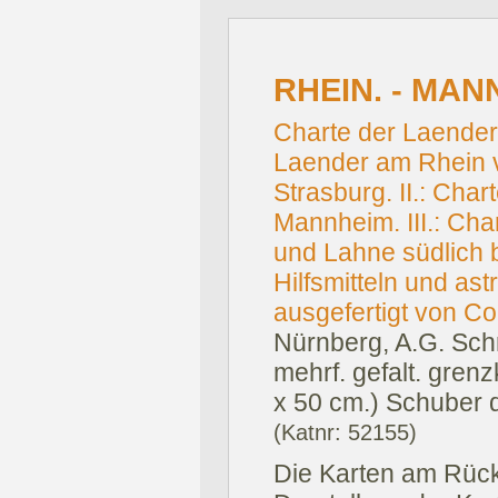
RHEIN. - MAN
Charte der Laender 
Laender am Rhein v
Strasburg. II.: Chart
Mannheim. III.: Cha
und Lahne südlich 
Hilfsmitteln und a
ausgefertigt von Co
Nürnberg, A.G. Sch
mehrf. gefalt. grenz
x 50 cm.) Schuber d
(Katnr: 52155)
Die Karten am Rück