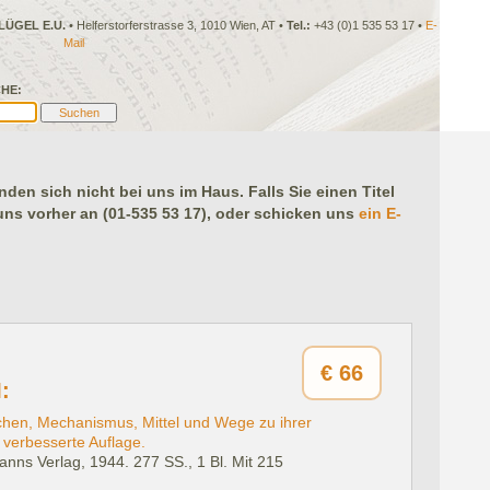
LÜGEL E.U.
• Helferstorferstrasse 3, 1010 Wien, AT •
Tel.:
+43 (0)1 535 53 17 •
E-
Mail
HE:
en sich nicht bei uns im Haus. Falls Sie einen Titel
 uns vorher an (01-535 53 17), oder schicken uns
ein E-
€
66
:
en, Mechanismus, Mittel und Wege zu ihrer
verbesserte Auflage.
anns Verlag, 1944.
277 SS., 1 Bl. Mit 215