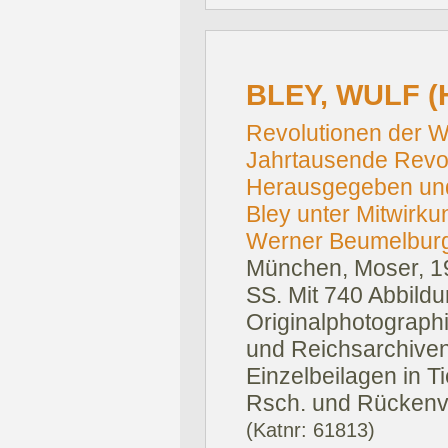
BLEY, WULF (
Revolutionen der W
Jahrtausende Revol
Herausgegeben und
Bley unter Mitwirk
Werner Beumelburg,
München, Moser, 1
SS. Mit 740 Abbild
Originalphotograph
und Reichsarchiven,
Einzelbeilagen in Ti
Rsch. und Rückenv
(Katnr: 61813)