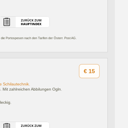
 die Portospesen nach den Tarifen der Österr. Post AG.
€
15
e Schilautechnik.
. Mit zahlreichen Abbilungen Ogln.
leckig.