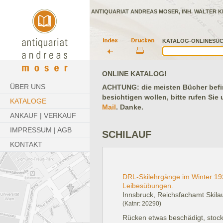
ANTIQUARIAT ANDREAS MOSER, INH. WALTER K
KATALOG-ONLINESUC
ONLINE KATALOG!
ÜBER UNS
ACHTUNG: die meisten Bücher befind
besichtigen wollen, bitte rufen Sie
KATALOGE
Mail
. Danke.
ANKAUF | VERKAUF
IMPRESSUM | AGB
SCHILAUF
KONTAKT
DRL-Skilehrgänge im Winter 19
Leibesübungen.
Innsbruck, Reichsfachamt Skilau
(Katnr: 20290)
Rücken etwas beschädigt, stockf