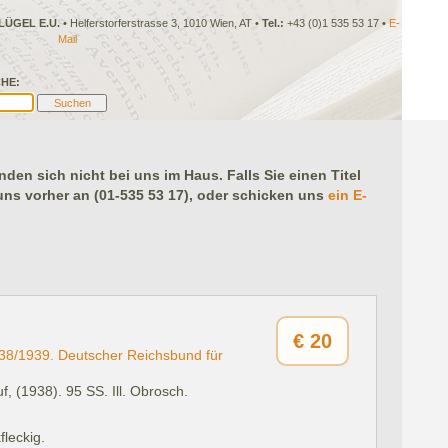
LÜGEL E.U.
• Helferstorferstrasse 3, 1010 Wien, AT •
Tel.:
+43 (0)1 535 53 17 •
E-
Mail
HE:
en sich nicht bei uns im Haus. Falls Sie einen Titel
 uns vorher an (01-535 53 17), oder schicken uns
ein E-
€
20
38/1939. Deutscher Reichsbund für
f, (1938).
95 SS. Ill. Obrosch.
leckig.