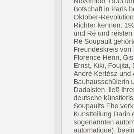
November 1933 lern
Botschaft in Paris 
Oktober-Revolution
Richter kennen. 193
und Ré und reisten
Ré Soupault gehört
Freundeskreis von 
Florence Henri, Gis
Ernst, Kiki, Foujit
André Kertész und A
Bauhausschülerin u
Dadaisten, ließ ihr
deutsche künstleri
Soupaults Ehe verk
Kunstteilung.Darin 
sogenannten automa
automatique), beein