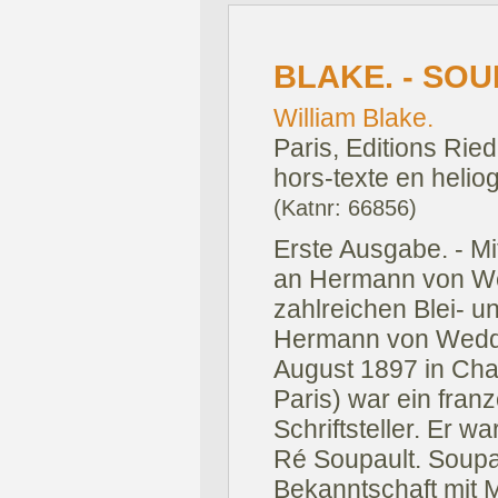
BLAKE. - SOU
William Blake.
Paris, Editions Ried
hors-texte en helio
(Katnr: 66856)
Erste Ausgabe. - M
an Hermann von We
zahlreichen Blei- 
Hermann von Wedder
August 1897 in Chav
Paris) war ein fran
Schriftsteller. Er wa
Ré Soupault. Soupa
Bekanntschaft mit M