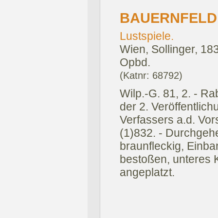
BAUERNFELD
Lustspiele.
Wien, Sollinger, 18
Opbd.
(Katnr: 68792)
Wilp.-G. 81, 2. - R
der 2. Veröffentlic
Verfassers a.d. Vor
(1)832. - Durchgeh
braunfleckig, Einb
bestoßen, unteres 
angeplatzt.