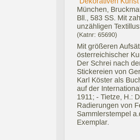
"Dekorativen Kunst
München, Bruckman
Bll., 583 SS. Mit za
unzähligen Textillust
(Katnr: 65690)
Mit größeren Aufsät
österreichischer Ku
Der Schrei nach de
Stickereien von Ger
Karl Köster als Buch
auf der Internation
1911; - Tietze, H.: D
Radierungen von Fe
Sammlerstempel a.d.
Exemplar.