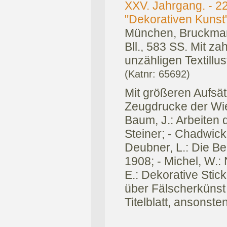
XXV. Jahrgang. - 2
"Dekorativen Kunst"
München, Bruckman
Bll., 583 SS. Mit za
unzähligen Textillust
(Katnr: 65692)
Mit größeren Aufsä
Zeugdrucke der Wi
Baum, J.: Arbeiten 
Steiner; - Chadwick
Deubner, L.: Die Be
1908; - Michel, W.:
E.: Dekorative Stick
über Fälscherkünst
Titelblatt, ansonst