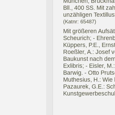
München, Bruckman
Bll., 400 SS. Mit za
unzähligen Textillus
(Katnr: 65487)
Mit größeren Aufsät
Scheurich; - Ehrenb
Küppers, P.E., Erns
Roeßler, A.: Josef 
Baukunst nach dem K
Exlibris; - Eisler, 
Barwig. - Otto Pruts
Muthesius, H.: Wie
Pazaurek, G.E.: Sch
Kunstgewerbeschule