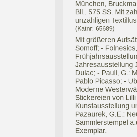
München, Bruckman
Bll., 575 SS. Mit za
unzähligen Textillus
(Katnr: 65689)
Mit größeren Aufsätz
Somoff; - Folnesics,
Frühjahrsausstellun
Jahresausstellung 
Dulac; - Pauli, G.:
Pablo Picasso; - Ube
Moderne Westerwäld
Stickereien von Lilli
Kunstausstellung un
Pazaurek, G.E.: Ne
Sammlerstempel a.d.
Exemplar.