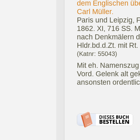
dem Englischen übe
Carl Müller.
Paris und Leipzig, F
1862.
XI, 716 SS. M
nach Denkmälern de
Hldr.bd.d.Zt. mit Rt.
(Katnr: 55043)
Mit eh. Namenszug vo
Vord. Gelenk alt ge
ansonsten ordentli