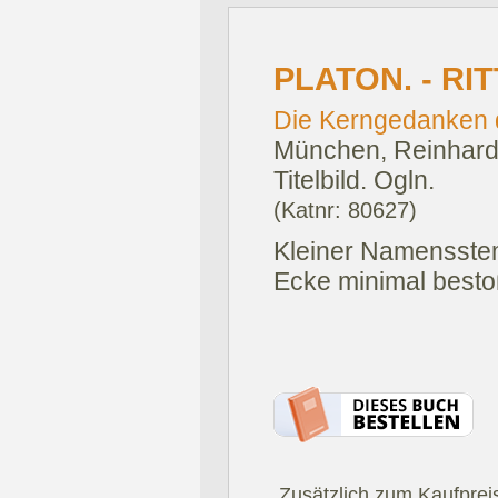
PLATON. - RI
Die Kerngedanken d
München, Reinhardt
Titelbild. Ogln.
(Katnr: 80627)
Kleiner Namensstemp
Ecke minimal besto
.Zusätzlich zum Kaufprei