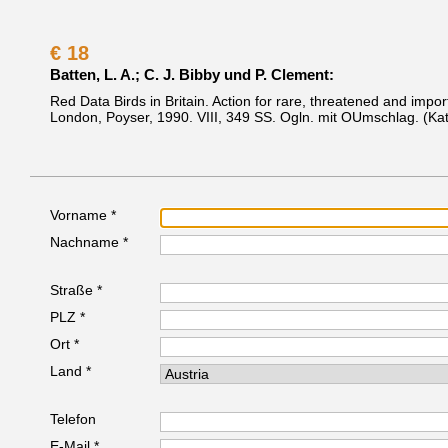
€
18
Batten, L. A.; C. J. Bibby und P. Clement:
Red Data Birds in Britain. Action for rare, threatened and importa
London, Poyser, 1990.
VIII, 349 SS. Ogln. mit OUmschlag.
(Ka
Vorname *
Nachname *
Straße *
PLZ *
Ort *
Land *
Telefon
E-Mail *