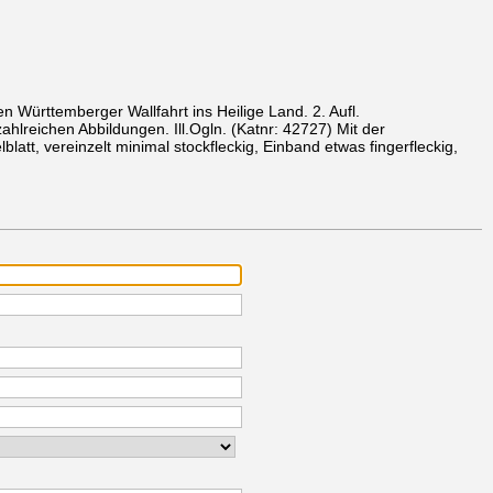
 Württemberger Wallfahrt ins Heilige Land. 2. Aufl.
 zahlreichen Abbildungen. Ill.Ogln.
(Katnr: 42727)
Mit der
blatt, vereinzelt minimal stockfleckig, Einband etwas fingerfleckig,