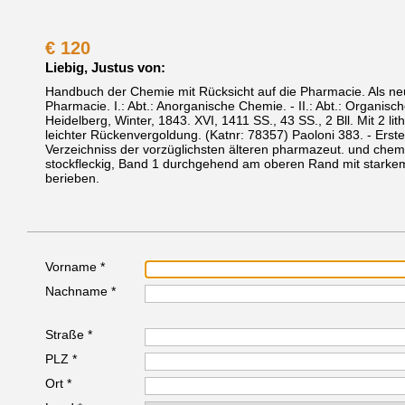
€
120
Liebig, Justus von:
Handbuch der Chemie mit Rücksicht auf die Pharmacie. Als n
Pharmacie. I.: Abt.: Anorganische Chemie. - II.: Abt.: Organis
Heidelberg, Winter, 1843.
XVI, 1411 SS., 43 SS., 2 Bll. Mit 2 lit
leichter Rückenvergoldung.
(Katnr: 78357)
Paoloni 383. - Erste
Verzeichniss der vorzüglichsten älteren pharmazeut. und che
stockfleckig, Band 1 durchgehend am oberen Rand mit starkem
berieben.
Vorname *
Nachname *
Straße *
PLZ *
Ort *