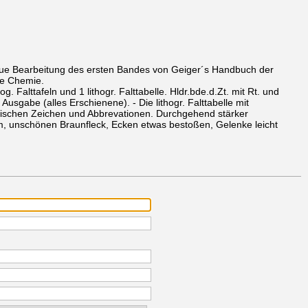
eue Bearbeitung des ersten Bandes von Geiger´s Handbuch der
che Chemie.
hog. Falttafeln und 1 lithogr. Falttabelle. Hldr.bde.d.Zt. mit Rt. und
 Ausgabe (alles Erschienene). - Die lithogr. Falttabelle mit
mischen Zeichen und Abbrevationen. Durchgehend stärker
, unschönen Braunfleck, Ecken etwas bestoßen, Gelenke leicht