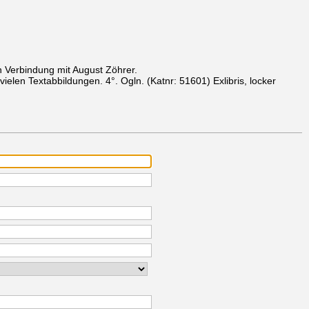
n Verbindung mit August Zöhrer.
t vielen Textabbildungen. 4°. Ogln.
(Katnr: 51601)
Exlibris, locker