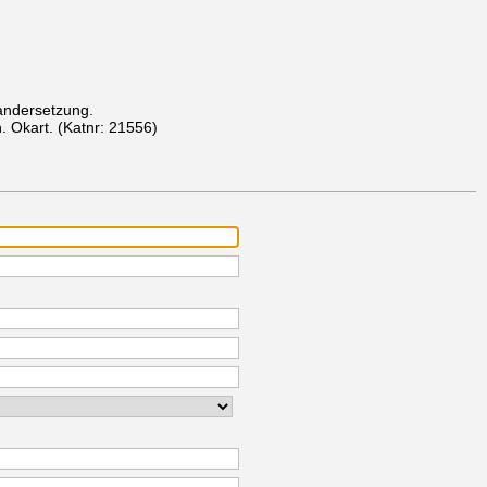
nandersetzung.
n. Okart.
(Katnr: 21556)