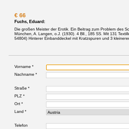
€
66
Fuchs, Eduard:
Die großen Meister der Erotik. Ein Beitrag zum Problem des Sch
München, A. Langen, o.J. (1930).
4 Bll., 185 SS. Mit 131 Texti
54804)
Hinterer Einbanddeckel mit Kratzspuren und 3 kleineren
Vorname *
Nachname *
Straße *
PLZ *
Ort *
Land *
Telefon