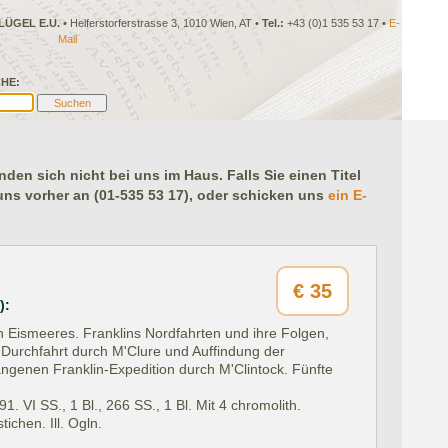
LÜGEL E.U.
• Helferstorferstrasse 3, 1010 Wien, AT •
Tel.:
+43 (0)1 535 53 17 •
E-
Mail
HE:
en sich nicht bei uns im Haus. Falls Sie einen Titel
 uns vorher an (01-535 53 17), oder schicken uns
ein E-
€
35
):
n Eismeeres. Franklins Nordfahrten und ihre Folgen,
Durchfahrt durch M'Clure und Auffindung der
angenen Franklin-Expedition durch M'Clintock. Fünfte
91.
VI SS., 1 Bl., 266 SS., 1 Bl. Mit 4 chromolith.
ichen. Ill. Ogln.