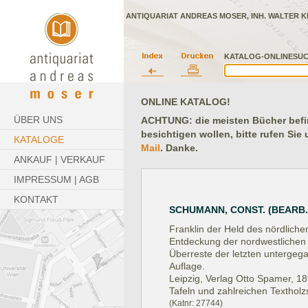
ANTIQUARIAT ANDREAS MOSER, INH. WALTER K
KATALOG-ONLINESUC
ONLINE KATALOG!
ÜBER UNS
ACHTUNG: die meisten Bücher befind
besichtigen wollen, bitte rufen Sie
KATALOGE
Mail
. Danke.
ANKAUF | VERKAUF
IMPRESSUM | AGB
KONTAKT
SCHUMANN, CONST. (BEARB.
Franklin der Held des nördliche
Entdeckung der nordwestlichen 
Überreste der letzten untergeg
Auflage.
Leipzig, Verlag Otto Spamer, 18
Tafeln und zahlreichen Textholzst
(Katnr: 27744)