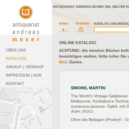
ANTIQUARIAT ANDREAS MOSER, INH. WALTER K
KATALOG-ONLINESUC
ONLINE KATALOG!
ÜBER UNS
ACHTUNG: die meisten Bücher befind
besichtigen wollen, bitte rufen Sie
KATALOGE
Mail
. Danke.
ANKAUF | VERKAUF
IMPRESSUM | AGB
KONTAKT
SIMONS, MARTIN:
The World's Vintage Sailplanes
Melbourne, Kookaburra Technica
numerous pictures. Opbd. mit 
(Katnr: 30101)
Ohne die Beilagen (Poster)! - 