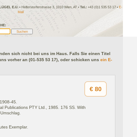
LÜGEL E.U.
• Helferstorferstrasse 3, 1010 Wien, AT •
Tel.:
+43 (0)1 535 53 17 •
E-
Mail
HE:
en sich nicht bei uns im Haus. Falls Sie einen Titel
 uns vorher an (01-535 53 17), oder schicken uns
ein E-
€
80
 1908-45.
l Publications PTY Ltd., 1985.
176 SS. With
OUmschlag.
Gutes Exemplar.