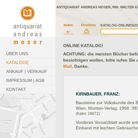
ANTIQUARIAT ANDREAS MOSER, INH. WALTER K
KATALOG-ONLINESUC
ONLINE KATALOG!
ÜBER UNS
ACHTUNG: die meisten Bücher befind
besichtigen wollen, bitte rufen Sie
KATALOGE
Mail
. Danke.
ANKAUF | VERKAUF
IMPRESSUM | AGB
KONTAKT
KIRNBAUER, FRANZ:
Bausteine zur Volkskunde des
Wien, Montan-Verlag, 1958.
393
(Katnr: 28872)
Vorderes Vorsatzblatt wurde ent
Einband mit leichten Gebrauch