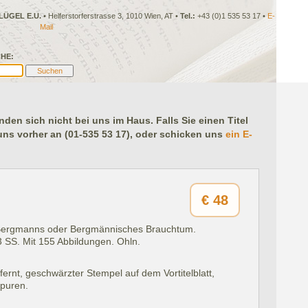
LÜGEL E.U.
• Helferstorferstrasse 3, 1010 Wien, AT •
Tel.:
+43 (0)1 535 53 17 •
E-
Mail
HE:
en sich nicht bei uns im Haus. Falls Sie einen Titel
 uns vorher an (01-535 53 17), oder schicken uns
ein E-
€
48
 Bergmanns oder Bergmännisches Brauchtum.
 SS. Mit 155 Abbildungen. Ohln.
fernt, geschwärzter Stempel auf dem Vortitelblatt,
spuren.