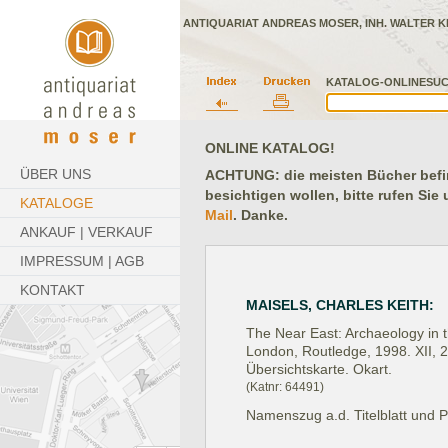
ANTIQUARIAT ANDREAS MOSER, INH. WALTER K
KATALOG-ONLINESUC
ONLINE KATALOG!
ÜBER UNS
ACHTUNG: die meisten Bücher befind
besichtigen wollen, bitte rufen Sie
KATALOGE
Mail
. Danke.
ANKAUF | VERKAUF
IMPRESSUM | AGB
KONTAKT
MAISELS, CHARLES KEITH:
The Near East: Archaeology in th
London, Routledge, 1998.
XII, 
Übersichtskarte. Okart.
(Katnr: 64491)
Namenszug a.d. Titelblatt und 