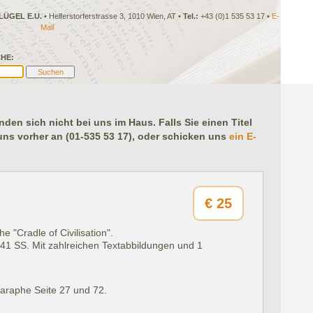
LÜGEL E.U.
• Helferstorferstrasse 3, 1010 Wien, AT •
Tel.:
+43 (0)1 535 53 17 •
E-
Mail
HE:
en sich nicht bei uns im Haus. Falls Sie einen Titel
 uns vorher an (01-535 53 17), oder schicken uns
ein E-
€
25
e "Cradle of Civilisation".
241 SS. Mit zahlreichen Textabbildungen und 1
Paraphe Seite 27 und 72.