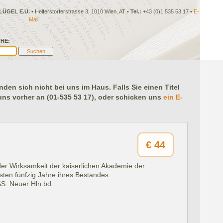
LÜGEL E.U.
• Helferstorferstrasse 3, 1010 Wien, AT •
Tel.:
+43 (0)1 535 53 17 •
E-
Mail
HE:
en sich nicht bei uns im Haus. Falls Sie einen Titel
 uns vorher an (01-535 53 17), oder schicken uns
ein E-
€
44
er Wirksamkeit der kaiserlichen Akademie der
ten fünfzig Jahre ihres Bestandes.
SS. Neuer Hln.bd.