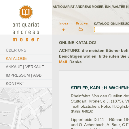
ANTIQUARIAT ANDREAS MOSER, INH. WALTER K
KATALOG-ONLINESUC
ONLINE KATALOG!
ÜBER UNS
ACHTUNG: die meisten Bücher befind
besichtigen wollen, bitte rufen Sie
KATALOGE
Mail
. Danke.
ANKAUF | VERKAUF
IMPRESSUM | AGB
KONTAKT
STIELER, KARL; H. WACHEN
Rheinfahrt. Von den Quellen de
Stuttgart, Kröner, o.J. (1875).
VI
Textholzstichen. Folio. Ill.Ogln
(Katnr: 64816)
Lipperheide Dd 11. - Rüman 1848.
und O. Achenbach, A. Baur, C.F. 