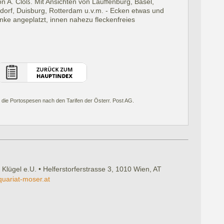
von A. Cloß. Mit Ansichten von Lauffenburg, Basel,
ldorf, Duisburg, Rotterdam u.v.m. - Ecken etwas und
nke angeplatzt, innen nahezu fleckenfreies
 die Portospesen nach den Tarifen der Österr. Post AG.
 Klügel e.U. • Helferstorferstrasse 3, 1010 Wien, AT
quariat-moser.at