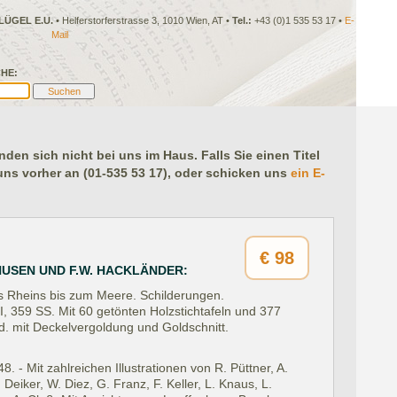
LÜGEL E.U.
• Helferstorferstrasse 3, 1010 Wien, AT •
Tel.:
+43 (0)1 535 53 17 •
E-
Mail
HE:
en sich nicht bei uns im Haus. Falls Sie einen Titel
 uns vorher an (01-535 53 17), oder schicken uns
ein E-
€
98
HUSEN UND F.W. HACKLÄNDER:
s Rheins bis zum Meere. Schilderungen.
I, 359 SS. Mit 60 getönten Holzstichtafeln und 377
.bd. mit Deckelvergoldung und Goldschnitt.
 - Mit zahlreichen Illustrationen von R. Püttner, A.
Deiker, W. Diez, G. Franz, F. Keller, L. Knaus, L.