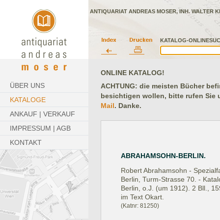
ANTIQUARIAT ANDREAS MOSER, INH. WALTER K
KATALOG-ONLINESUC
ONLINE KATALOG!
ÜBER UNS
ACHTUNG: die meisten Bücher befind
besichtigen wollen, bitte rufen Sie
KATALOGE
Mail
. Danke.
ANKAUF | VERKAUF
IMPRESSUM | AGB
KONTAKT
ABRAHAMSOHN-BERLIN.
Robert Abrahamsohn - Spezialfa
Berlin, Turm-Strasse 70. - Katal
Berlin, o.J. (um 1912).
2 Bll., 
im Text Okart.
(Katnr: 81250)