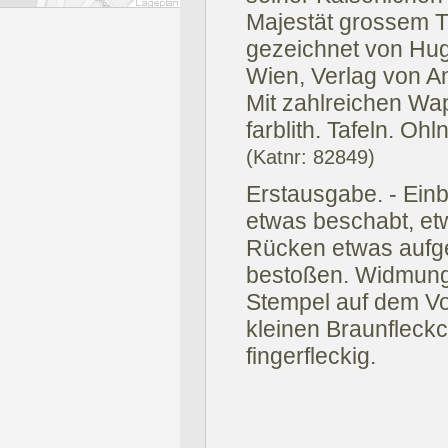
Majestät grossem T
gezeichnet von Hug
Wien, Verlag von An
Mit zahlreichen Wa
farblith. Tafeln. Ohln
(Katnr: 82849)
Erstausgabe. - Ein
etwas beschabt, etw
Rücken etwas aufge
bestoßen. Widmung 
Stempel auf dem Vor
kleinen Braunfleckch
fingerfleckig.