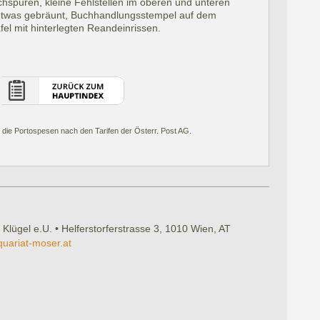
hspuren, kleine Fehlstellen im oberen und unteren
etwas gebräunt, Buchhandlungsstempel auf dem
tafel mit hinterlegten Reandeinrissen.
 die Portospesen nach den Tarifen der Österr. Post AG.
 Klügel e.U. • Helferstorferstrasse 3, 1010 Wien, AT
quariat-moser.at