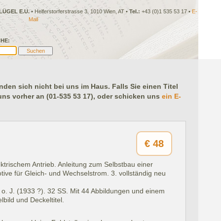
LÜGEL E.U.
• Helferstorferstrasse 3, 1010 Wien, AT •
Tel.:
+43 (0)1 535 53 17 •
E-
Mail
HE:
en sich nicht bei uns im Haus. Falls Sie einen Titel
 uns vorher an (01-535 53 17), oder schicken uns
ein E-
€
48
ktrischem Antrieb. Anleitung zum Selbstbau einer
ive für Gleich- und Wechselstrom. 3. vollständig neu
o. J. (1933 ?).
32 SS. Mit 44 Abbildungen und einem
bild und Deckeltitel.