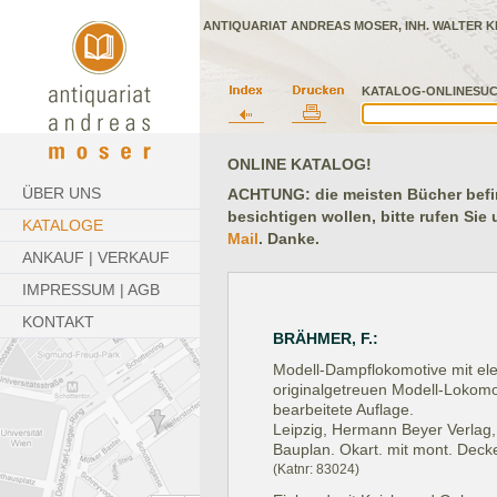
ANTIQUARIAT ANDREAS MOSER, INH. WALTER K
KATALOG-ONLINESUC
ONLINE KATALOG!
ÜBER UNS
ACHTUNG: die meisten Bücher befind
besichtigen wollen, bitte rufen Sie
KATALOGE
Mail
. Danke.
ANKAUF | VERKAUF
IMPRESSUM | AGB
KONTAKT
BRÄHMER, F.:
Modell-Dampflokomotive mit ele
originalgetreuen Modell-Lokomot
bearbeitete Auflage.
Leipzig, Hermann Beyer Verlag, 
Bauplan. Okart. mit mont. Deckel
(Katnr: 83024)