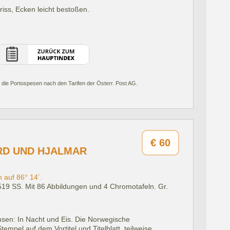
iss, Ecken leicht bestoßen.
 die Portospesen nach den Tarifen der Österr. Post AG.
€
60
RD UND HJALMAR
 auf 86° 14´.
 519 SS. Mit 86 Abbildungen und 4 Chromotafeln. Gr.
sen: In Nacht und Eis. Die Norwegische
tempel auf dem Vortitel und Titelblatt, teilweise