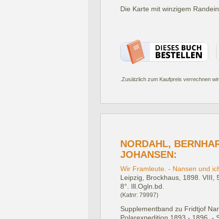
Die Karte mit winzigem Randeinr
.Zusätzlich zum Kaufpreis verrechnen wir
NORDAHL, BERNHA
JOHANSEN:
Wir Framleute. - Nansen und ich
Leipzig, Brockhaus, 1898.
VIII,
8°. Ill.Ogln.bd.
(Katnr: 79997)
Supplementband zu Fridtjof Nan
Polarexpedition 1893 - 1896. - S