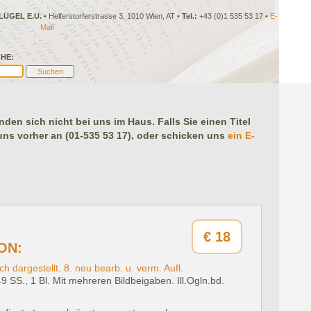
LÜGEL E.U.
• Helferstorferstrasse 3, 1010 Wien, AT •
Tel.:
+43 (0)1 535 53 17 •
E-
Mail
HE:
en sich nicht bei uns im Haus. Falls Sie einen Titel
 uns vorher an (01-535 53 17), oder schicken uns
ein E-
€
18
ON:
h dargestellt. 8. neu bearb. u. verm. Aufl.
249 SS., 1 Bl. Mit mehreren Bildbeigaben. Ill.Ogln.bd.