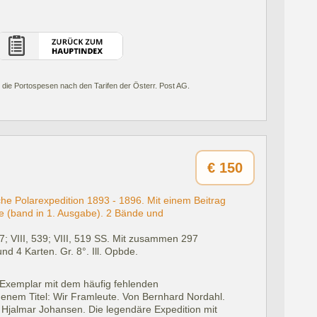
 die Portospesen nach den Tarifen der Österr. Post AG.
€
150
he Polarexpedition 1893 - 1896. Mit einem Beitrag
ge (band in 1. Ausgabe). 2 Bände und
7; VIII, 539; VIII, 519 SS. Mit zusammen 297
d 4 Karten. Gr. 8°. Ill. Opbde.
es Exemplar mit dem häufig fehlenden
enem Titel: Wir Framleute. Von Bernhard Nordahl.
 Hjalmar Johansen. Die legendäre Expedition mit