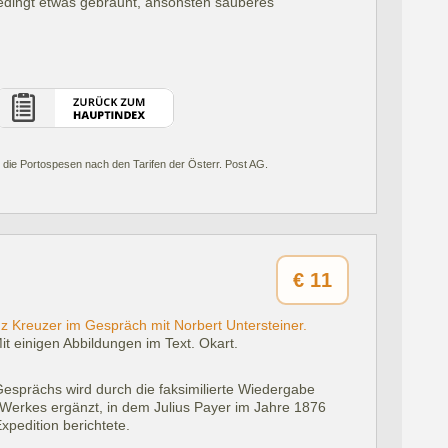
bedingt etwas gebräunt, ansonsten sauberes
 die Portospesen nach den Tarifen der Österr. Post AG.
€
11
nz Kreuzer im Gespräch mit Norbert Untersteiner.
t einigen Abbildungen im Text. Okart.
Gesprächs wird durch die faksimilierte Wiedergabe
n Werkes ergänzt, in dem Julius Payer im Jahre 1876
Expedition berichtete.