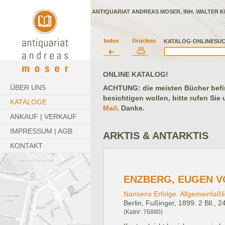
ANTIQUARIAT ANDREAS MOSER, INH. WALTER K
KATALOG-ONLINESUC
ONLINE KATALOG!
ÜBER UNS
ACHTUNG: die meisten Bücher befind
besichtigen wollen, bitte rufen Sie
KATALOGE
Mail
. Danke.
ANKAUF | VERKAUF
IMPRESSUM | AGB
ARKTIS & ANTARKTIS
KONTAKT
ENZBERG, EUGEN V
Nansens Erfolge. Allgemeinfaßlic
Berlin, Fußinger, 1899.
2 Bll., 
(Katnr: 76880)