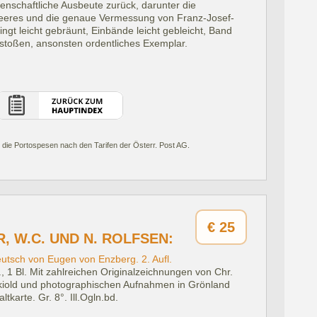
enschaftliche Ausbeute zurück, darunter die
meeres und die genaue Vermessung von Franz-Josef-
ngt leicht gebräunt, Einbände leicht gebleicht, Band
stoßen, ansonsten ordentliches Exemplar.
 die Portospesen nach den Tarifen der Österr. Post AG.
€
25
, W.C. UND N. ROLFSEN:
eutsch von Eugen von Enzberg. 2. Aufl.
, 1 Bl. Mit zahlreichen Originalzeichnungen von Chr.
skiold und photographischen Aufnahmen in Grönland
tkarte. Gr. 8°. Ill.Ogln.bd.