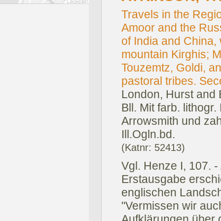
Travels in the Regi
Amoor and the Russ
of India and China,
mountain Kirghis; 
Touzemtz, Goldi, an
pastoral tribes. Sec
London, Hurst and B
Bll. Mit farb. lithogr
Arrowsmith und zahl
Ill.Ogln.bd.
(Katnr: 52413)
Vgl. Henze I, 107. -
Erstausgabe erschi
englischen Landsch
"Vermissen wir auc
Aufklärungen über d