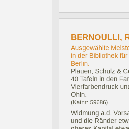
BERNOULLI, 
Ausgewählte Meiste
in der Bibliothek f
Berlin.
Plauen, Schulz & Co
40 Tafeln in den Fa
Vierfarbendruck und
Ohln.
(Katnr: 59686)
Widmung a.d. Vorsat
und die Ränder etw
oberes Kapital etw