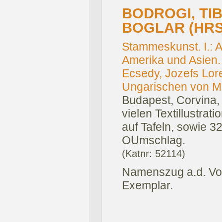
BODROGI, TI
BOGLAR (HRS
Stammeskunst. I.: Au
Amerika und Asien.
Ecsedy, Jozefs Lor
Ungarischen von Ma
Budapest, Corvina,
vielen Textillustra
auf Tafeln, sowie 32
OUmschlag.
(Katnr: 52114)
Namenszug a.d. Vor
Exemplar.