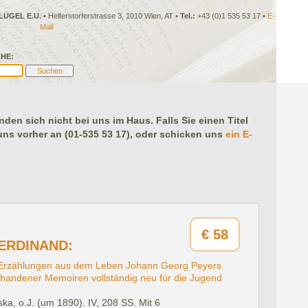
LÜGEL E.U.
• Helferstorferstrasse 3, 1010 Wien, AT •
Tel.:
+43 (0)1 535 53 17 •
E-
Mail
HE:
en sich nicht bei uns im Haus. Falls Sie einen Titel
 uns vorher an (01-535 53 17), oder schicken uns
ein E-
€
58
FERDINAND:
. Erzählungen aus dem Leben Johann Georg Peyers
orhandener Memoiren vollständig neu für die Jugend
ka, o.J. (um 1890).
IV, 208 SS. Mit 6