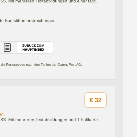
5 SS. Mit mehreren Textabbildungen und einer farb.
lte Buntstiftunterstreichungen.
 die Portospesen nach den Tarifen der Österr. Post AG.
€
32
en.
5 SS. Mit mehreren Textabbildungen und 1 Faltkarte.