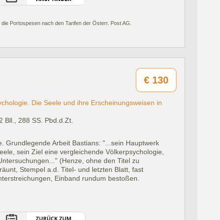
 die Portospesen nach den Tarifen der Österr. Post AG.
€
130
ychologie. Die Seele und ihre Erscheinungsweisen in
 2 Bll., 288 SS. Pbd.d.Zt.
e. Grundlegende Arbeit Bastians: "...sein Hauptwerk
ele, sein Ziel eine vergleichende Völkerpsychologie,
 Untersuchungen..." (Henze, ohne den Titel zu
unt, Stempel a.d. Titel- und letzten Blatt, fast
tunterstreichungen, Einband rundum bestoßen.