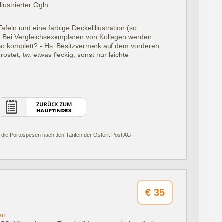
lustrierter Ogln.
afeln und eine farbige Deckelillustration (so
Bei Vergleichsexemplaren von Kollegen werden
So komplett? - Hs. Besitzvermerk auf dem vorderen
ostet, tw. etwas fleckig, sonst nur leichte
 die Portospesen nach den Tarifen der Österr. Post AG.
€
35
en.