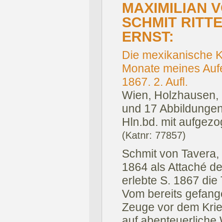
MAXIMILIAN V
SCHMIT RITT
ERNST:
Die mexikanische Ka
Monate meines Aufe
1867. 2. Aufl.
Wien, Holzhausen,
und 17 Abbildungen 
Hln.bd. mit aufgez
(Katnr: 77857)
Schmit von Tavera, 
1864 als Attaché de
erlebte S. 1867 die
Vom bereits gefange
Zeuge vor dem Krie
auf abenteuerliche