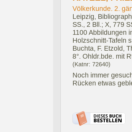
Völkerkunde. 2. gän
Leipzig, Bibliograph
SS., 2 Bll.; X, 779 
1100 Abbildungen i
Holzschnitt-Tafeln 
Buchta, F. Etzold, T
8°. Ohldr.bde. mit 
(Katnr: 72640)
Noch immer gesuch
Rücken etwas geblei