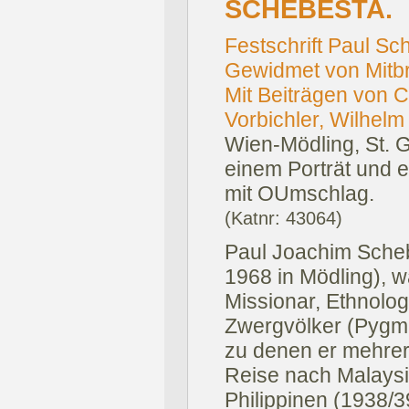
SCHEBESTA.
Festschrift Paul S
Gewidmet von Mitbr
Mit Beiträgen von C
Vorbichler, Wilhelm
Wien-Mödling, St. G
einem Porträt und e
mit OUmschlag.
(Katnr: 43064)
Paul Joachim Scheb
1968 in Mödling), w
Missionar, Ethnolo
Zwergvölker (Pygmä
zu denen er mehre
Reise nach Malaysi
Philippinen (1938/3