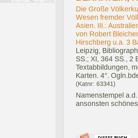
Die Große Völkerku
Wesen fremder Völker
Asien. III.: Austral
von Robert Bleichen
Hirschberg u.a. 3 
Leipzig, Bibliograph
SS.; XI, 364 SS., 2 B
Textabbildungen, me
Karten. 4°. Ogln.bd
(Katnr: 63341)
Namenstempel a.d. Ti
ansonsten schönes