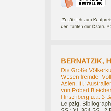
.Zusätzlich zum Kaufprei
den Tarifen der Österr. P
BERNATZIK, H
Die Große Völkerku
Wesen fremder Völker
Asien. III.: Austral
von Robert Bleichen
Hirschberg u.a. 3 
Leipzig, Bibliograph
SS.; XI, 364 SS., 2 B