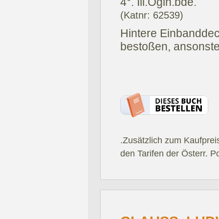
4°. Ill.Ogln.bde.
(Katnr: 62539)
Hintere Einbanddec
bestoßen, ansonst
.Zusätzlich zum Kaufprei
den Tarifen der Österr. P