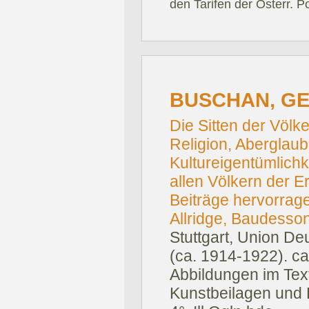
den Tarifen der Österr. P
BUSCHAN, G
Die Sitten der Völke
Religion, Aberglau
Kultureigentümlichk
allen Völkern der E
Beiträge hervorrage
Allridge, Baudesson
Stuttgart, Union De
(ca. 1914-1922).
ca
Abbildungen im Text
Kunstbeilagen und 