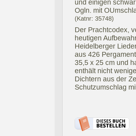
und einigen schwar
Ogln. mit OUmschl
(Katnr: 35748)
Der Prachtcodex, 
heutigen Aufbewah
Heidelberger Lieder
aus 426 Pergamentb
35,5 x 25 cm und ha
enthält nicht wenig
Dichtern aus der Ze
Schutzumschlag mit