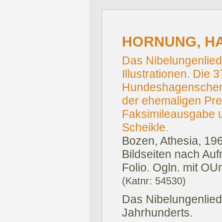
HORNUNG, HA
Das Nibelungenlied 
Illustrationen. Die 
Hundeshagenschen
der ehemaligen Preu
Faksimileausgabe u
Scheikle.
Bozen, Athesia, 19
Bildseiten nach Au
Folio. Ogln. mit OU
(Katnr: 54530)
Das Nibelungenlied
Jahrhunderts.