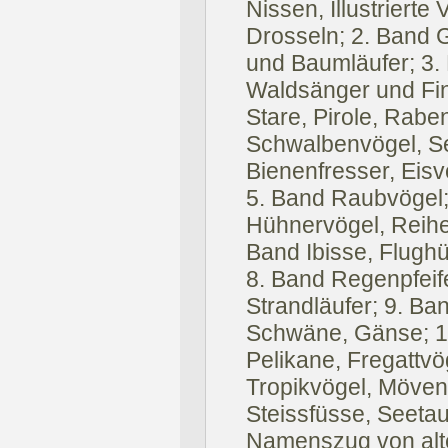
Nissen, Illustrierte
Drosseln; 2. Band 
und Baumläufer; 3.
Waldsänger und Fin
Stare, Pirole, Rabe
Schwalbenvögel, Se
Bienenfresser, Eis
5. Band Raubvögel;
Hühnervögel, Reihe
Band Ibisse, Flughü
8. Band Regenpfeife
Strandläufer; 9. Ba
Schwäne, Gänse; 1
Pelikane, Fregattvö
Tropikvögel, Möven
Steissfüsse, Seetau
Namenszug von alte