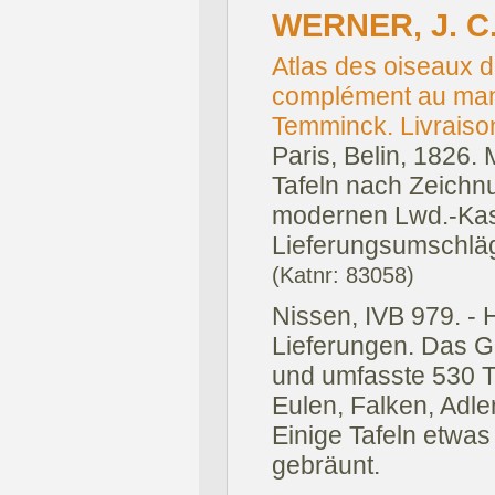
WERNER, J. C.
Atlas des oiseaux d
complément au manu
Temminck. Livraiso
Paris, Belin, 1826.
Tafeln nach Zeichn
modernen Lwd.-Kas
Lieferungsumschläg
(Katnr: 83058)
Nissen, IVB 979. - H
Lieferungen. Das G
und umfasste 530 Ta
Eulen, Falken, Adle
Einige Tafeln etwas
gebräunt.