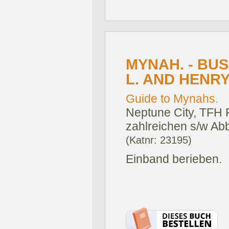
MYNAH. - BU
L. AND HENRY
Guide to Mynahs.
Neptune City, TFH P
zahlreichen s/w Abb
(Katnr: 23195)
Einband berieben.